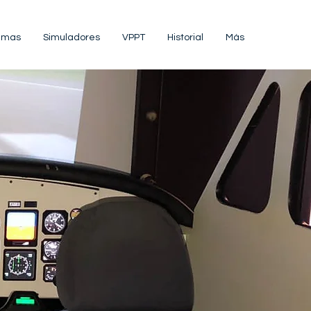
amas
Simuladores
VPPT
Historial
Más