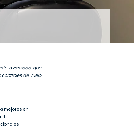
0
mente avanzado que
s controles de vuelo
os mejores en
últiple
ncionales